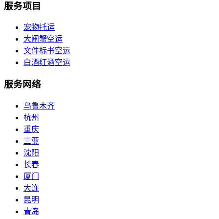
服务项目
宠物托运
大闸蟹空运
文件标书空运
白酒红酒空运
服务网络
乌鲁木齐
杭州
重庆
三亚
沈阳
长春
厦门
大连
昆明
青岛