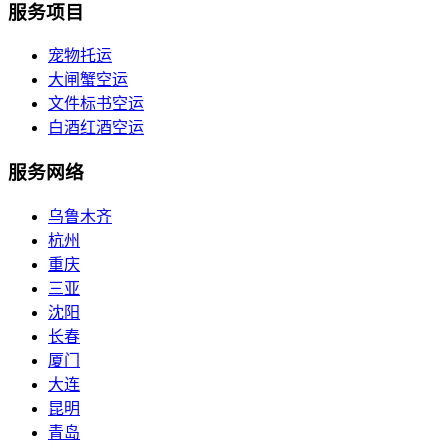
服务项目
宠物托运
大闸蟹空运
文件标书空运
白酒红酒空运
服务网络
乌鲁木齐
杭州
重庆
三亚
沈阳
长春
厦门
大连
昆明
青岛