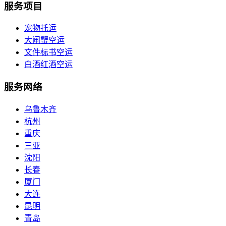
服务项目
宠物托运
大闸蟹空运
文件标书空运
白酒红酒空运
服务网络
乌鲁木齐
杭州
重庆
三亚
沈阳
长春
厦门
大连
昆明
青岛