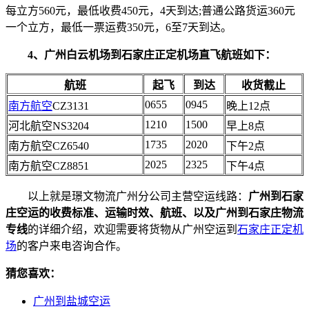
每立方560元，最低收费450元，4天到达;普通公路货运360元
一个立方，最低一票运费350元，6至7天到达。
4、广州白云机场到石家庄正定机场直飞航班如下：
航班
起飞
到达
收货截止
0655
0945
南方航空
CZ3131
晚上12点
1210
1500
河北航空NS3204
早上8点
1735
2020
南方航空CZ6540
下午2点
2025
2325
南方航空CZ8851
下午4点
以上就是璟文物流广州分公司主营空运线路：
广州到石家
庄空运的收费标准、运输时效、航班、以及广州到石家庄物流
专线
的详细介绍，欢迎需要将货物从广州空运到
石家庄正定机
场
的客户来电咨询合作。
猜您喜欢：
广州到盐城空运