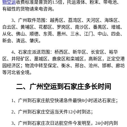
物空运
收费标准是普货的1.5倍，托运液体、粉末、带电池、
有磁性的货物请来电咨询。
3、广州取件范围：越秀区、荔湾区、天河区、海珠区、
白云区、黄埔区、花都区、罗岗区、南沙区、番禺区、增城、
从化、佛山、顺德、东莞、惠州、三水、江门、中山、四会、
新会、清远、肇庆。
4、石家庄派送范围：桥西区、新华区、长安区、裕华
区、井陉矿区、藁城区、鹿泉区和栾城区，高新区，正定空港
园经济区；物流中转至保定、衡水、邢台、沧州、邯郸、廊坊
等河北省全境。
二、广州空运到石家庄多长时间
1、广州到石家庄航空快递急件最快8小时送达石家庄；
2、广州到石家庄空运当天件12小时到达；
3、广州到石家庄次日达航空件今发明至，24小时内到