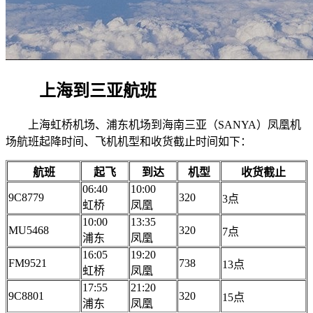
上海到三亚航班
上海虹桥机场、浦东机场到海南三亚（SANYA）凤凰机
场航班起降时间、飞机机型和收货截止时间如下：
航班
起飞
到达
机型
收货截止
06:40
10:00
9C8779
320
3点
虹桥
凤凰
10:00
13:35
MU5468
320
7点
浦东
凤凰
16:05
19:20
FM9521
738
13点
虹桥
凤凰
17:55
21:20
9C8801
320
15点
浦东
凤凰