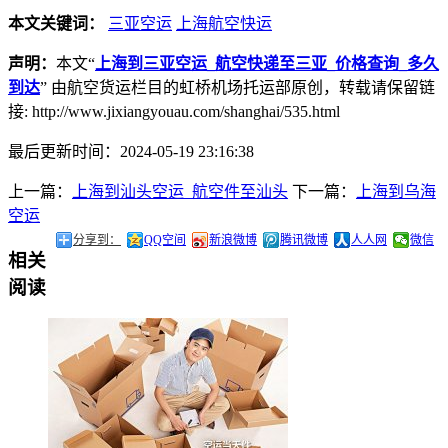
本文关键词：
三亚空运
上海航空快运
声明：
本文“
上海到三亚空运_航空快递至三亚_价格查询_多久
到达
” 由航空货运栏目的虹桥机场托运部原创，转载请保留链
接: http://www.jixiangyouau.com/shanghai/535.html
最后更新时间：2024-05-19 23:16:38
上一篇：
上海到汕头空运_航空件至汕头
下一篇：
上海到乌海
空运
分享到：
QQ空间
新浪微博
腾讯微博
人人网
微信
相关
阅读