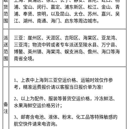
取
上海：黄浦区、徐汇、长宁、静安、普陀、虹口、杨
货
浦、宝山、闵行、嘉定、浦东新区、松江、金山、青
范
浦、奉贤、崇明，以及昆山、太仓、苏州、嘉兴、吴
围
江、湖州、南通、海门、启东等周边城市。
派
三亚：崖州区、天涯区、吉阳区、海棠区、亚龙湾、
送
三亚湾；物流中转或者专车派送至陵水县、万宁县、
范
博鳌、英州镇、海棠湾、蜈支洲岛、儋州、海口等海
围
南省全境。
1、上表中上海到三亚空运价格、运输时效仅作参
考，精准运费报价请以客服当日报价单为准!
2、以上为配件、服装等普货空运价格，冷冻鲜活、
备
水果海鲜空运价格另计；
注
3、邮寄含电池、液体、粉末、化工品等特殊敏感的
航空快件请来电咨询。