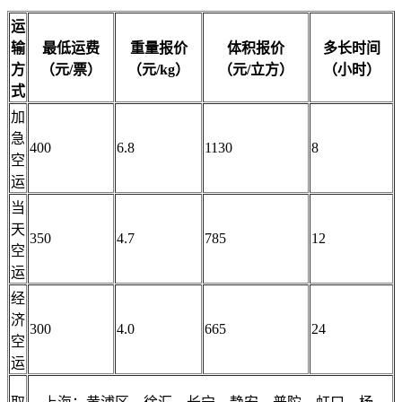
运
输
最低运费
重量报价
体积报价
多长时间
方
（元/票）
（元/kg）
（元/立方）
（
小时
）
式
加
急
400
6.8
1130
8
空
运
当
天
350
4.7
785
12
空
运
经
济
300
4.0
665
24
空
运