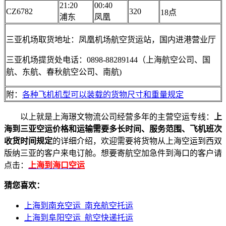
21:20
00:40
CZ6782
320
18点
浦东
凤凰
三亚机场取货地址：凤凰机场航空货运站，国内进港营业厅
三亚机场提货处电话：0898-88289144（上海航空公司、国
航、东航、春秋航空公司、南航)
附：
各种飞机机型可以装载的货物尺寸和重量规定
以上就是上海璟文物流公司经营多年的主营空运专线：
上
海到三亚空运价格和运输需要多长时间、服务范围、飞机班次
收货时间规定
的详细介绍，欢迎需要将货物从上海空运到西双
版纳三亚的客户来电订舱。想要寄航空加急件到海口的客户请
点击：
上海到海口空运
猜您喜欢：
上海到南充空运_南充航空托运
上海到阜阳空运_航空快递托运