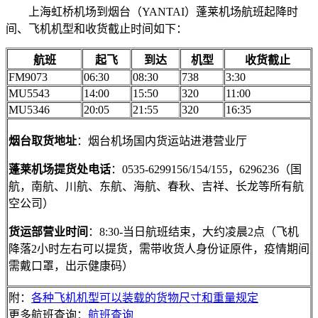
上海虹桥机场到烟台（YANTAI）蓬莱机场航班起降时
间、飞机机型和收货截止时间如下：
航班
起飞
到达
机型
收货截止
FM9073
06:30
08:30
738
3:30
MU5543
14:00
15:50
320
11:00
MU5346
20:05
21:55
320
16:35
烟台取货地址
：烟台机场国内货运站进港营业厅
蓬莱机场提货处电话
：0535-6299156/154/155，6296236（国
航，南航、川航、东航、海航、春秋、吉祥、长龙等所有航
空公司）
货运部营业时间
：8:30-当日航班结束，大约凌晨2点（飞机
降落2小时左右可以提货，需带收货人身份证原件，疫情期间
需戴口罩，出示健康码）
附：
各种飞机机型可以装载的货物尺寸和重量规定
更多航班查询：
航班查询