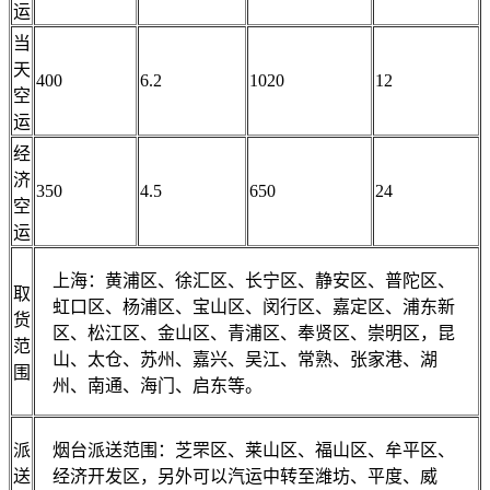
运
当
天
400
6.2
1020
12
空
运
经
济
350
4.5
650
24
空
运
上海：黄浦区、徐汇区、长宁区、静安区、普陀区、
取
虹口区、杨浦区、宝山区、闵行区、嘉定区、浦东新
货
区、松江区、金山区、青浦区、奉贤区、崇明区，昆
范
山、太仓、苏州、嘉兴、吴江、常熟、张家港、湖
围
州、南通、海门、启东等。
派
烟台派送范围：芝罘区、莱山区、福山区、牟平区、
送
经济开发区，另外可以汽运中转至潍坊、平度、威