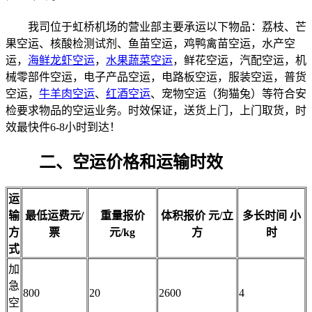
我司位于虹桥机场的营业部主要承运以下物品：荔枝、芒
果空运、核酸检测试剂、鱼苗空运，鸡鸭禽苗空运，水产空
运，
海鲜龙虾空运
，
水果蔬菜空运
，鲜花空运，汽配空运，机
械零部件空运，电子产品空运，电路板空运，服装空运，普货
空运，
牛羊肉空运
、
红酒空运
、宠物空运（狗猫兔）等符合安
检要求物品的空运业务。时效保证，送货上门，上门取货，时
效最快件6-8小时到达！
二、空运价格和运输时效
运
输
最低运费
元/
重量报价
体积报价
元/立
多长时间
小
方
票
元/kg
方
时
式
加
急
800
20
2600
4
空