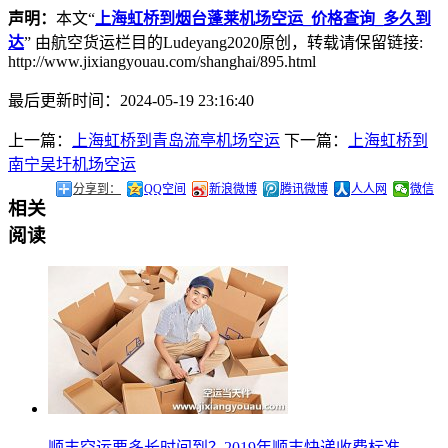
声明：
本文“
上海虹桥到烟台蓬莱机场空运_价格查询_多久到
达
” 由航空货运栏目的Ludeyang2020原创，转载请保留链接:
http://www.jixiangyouau.com/shanghai/895.html
最后更新时间：2024-05-19 23:16:40
上一篇：
上海虹桥到青岛流亭机场空运
下一篇：
上海虹桥到
南宁吴圩机场空运
分享到：
QQ空间
新浪微博
腾讯微博
人人网
微信
相关
阅读
顺丰空运要多长时间到？2019年顺丰快递收费标准