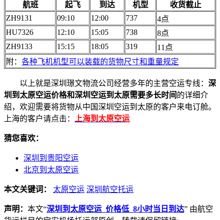
航班
起飞
到达
机型
收货截止
ZH9131
09:10
12:00
737
4点
HU7326
12:10
15:05
738
8点
ZH9133
15:15
18:05
319
11点
附：
各种飞机机型可以装载的货物尺寸和重量规定
以上就是深圳璟文物流公司经营多年的主营空运专线：
深
圳到太原空运价格和深圳空运到太原需要多长时间
的详细介
绍，欢迎需要将货物从中国深圳空运到太原的客户来电订舱。
上海的客户请点击：
上海到太原空运
猜您喜欢：
深圳到贵阳空运
北京到太原空运
本文关键词：
太原空运
深圳航空托运
声明：
本文“
深圳到太原空运_价格低_8小时当日到达
” 由航空