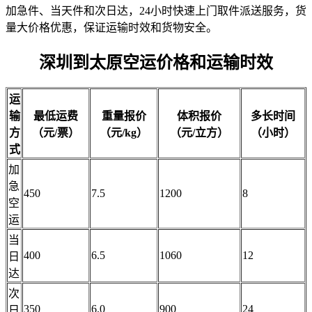
加急件、当天件和次日达，24小时快速上门取件派送服务，货
量大价格优惠，保证运输时效和货物安全。
深圳到太原空运价格和运输时效
运
输
最低运费
重量报价
体积报价
多长时间
方
（元/票）
（元/kg）
（元/立方）
（
小时
）
式
加
急
450
7.5
1200
8
空
运
当
400
6.5
1060
12
日
达
次
350
6.0
900
24
日