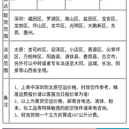
达
取
深圳：福田区、罗湖区、南山区、盐田区、宝安区、
货
龙岗区、坪山区、龙华区、光明区，大鹏新区、东
范
莞、惠州。
围
派
太原：杏花岭区、迎泽区、小店区、晋源区、尖草坪
送
区、万柏林区、阳曲县、清徐县、娄烦县、古交市，
范
另外可以中转或者专车派送至大同、运城、长治、阳
围
泉等山西省全境。
1、上表中深圳到太原空运价格、时效仅作参考，精
准运费报价请以客服当日报价单为准!
备
2、以上为普货空运价格，邮寄含电池、液体、粉
注
末、化工品等特殊敏感的航空快件请来电咨询。
3、轻泡货物一个立方折算成167公斤计费。