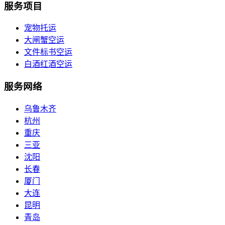
服务项目
宠物托运
大闸蟹空运
文件标书空运
白酒红酒空运
服务网络
乌鲁木齐
杭州
重庆
三亚
沈阳
长春
厦门
大连
昆明
青岛