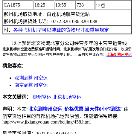
CA1875
16:25
19:55
738
12点
柳州机场取货地址：白莲机场航空货运站
柳州机场提货处电话：0772-3201086 3201088
附：
各种飞机机型可以装载的货物尺寸和重量规定
以上就是璟文物流北京分公司经营多年的主营空运专线：
北京到柳州空运收费标准和运输时间、北京到柳州飞机班次等
的详细介绍，欢迎需
要将货物从北京空运到柳州的客户来电订舱。上海的客户请点击：
上海到柳州空运
猜您喜欢：
深圳到柳州空运
南京到柳州空运
本文关键词：
柳州空运
北京机场空运
声明：
本文“
北京到柳州空运_价格优惠,当天件8小时到达
” 由
航空货运栏目的首都机场托运部原创，转载请保留链接:
http://www.jixiangyouau.com/beijing/458.html
最后更新时间：2022-05-28 09:01:22