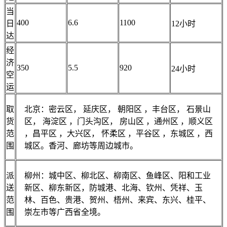
当
400
6.6
1100
日
12小时
达
经
济
350
5.5
920
24小时
空
运
取
北京：密云区， 延庆区， 朝阳区 ，丰台区， 石景山
货
区， 海淀区 ，门头沟区， 房山区 ，通州区 ，顺义区
范
，昌平区 ，大兴区， 怀柔区 ，平谷区 ，东城区 ，西
围
城区。香河、廊坊等周边城市。
派
柳州：城中区、柳北区、柳南区、鱼峰区、阳和工业
送
新区、柳东新区，防城港、北海、钦州、凭祥、玉
范
林、百色、贵港、贺州、梧州、来宾、东兴、桂平、
围
崇左市等广西省全境。