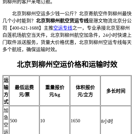
到柳州的客户来电订舱。
北京到柳州空运多少钱一公斤？北京寄航空件到柳州最快
几个小时能到？
北京到柳州航空货运专线
是璟文物流北京分公
司【400-621-1688】主推
空运专线
之一，专业承接北京至柳州
白莲机场航空当天件，北京到柳州航空加急件，24小时快速上
门取件派送服务，货量大价格优惠，北京到柳州空运专线每天
多个航班，确保运输时效。
北京到柳州空运价格和运输时效
运
输
最低运费
重量报价
体积报价
多长时间
方
元/票
元/kg
元/立方
式
加
急
500
10
1650
8小时
空
运