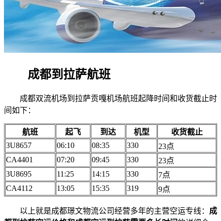
成都到拉萨航班
成都双流机场到拉萨贡嘎机场航班起降时间和收货截止时
间如下：
航班
起飞
到达
机型
收货截止
3U8657
06:10
08:35
330
23点
CA4401
07:20
09:45
330
23点
3U8695
11:25
14:15
330
7点
CA4112
13:05
15:35
319
9点
以上就是成都璟文物流公司经营多年的主营空运专线：
成