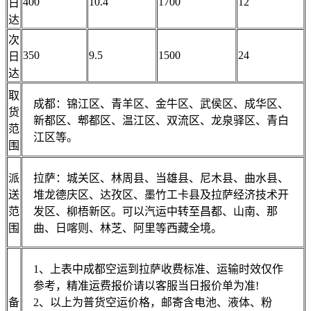
400
10.4
1700
12
日
达
次
350
9.5
1500
24
日
达
取
成都：锦江区、青羊区、金牛区、武侯区、成华区、
货
新都区、郫都区、温江区、双流区、龙泉驿区、青白
范
江区等。
围
派
拉萨：城关区、林周县、当雄县、尼木县、曲水县、
送
堆龙德庆区、达孜区、墨竹工卡县及拉萨经济技术开
范
发区、柳梧新区。可以汽运中转至昌都、山南、那
围
曲、日喀则、林芝、阿里等西藏全境。
1、上表中成都空运到拉萨收费标准、运输时效仅作
参考，精准运费报价请以客服当日报价单为准!
备
2、以上为普货空运价格，邮寄含电池、液体、粉