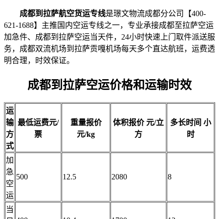
成都到拉萨航空货运专线
是璟文物流成都分公司【400-
621-1688】主推国内空运专线之一，专业承接成都至拉萨空运
加急件、成都到拉萨空运当天件，24小时快速上门取件派送服
务，成都双流机场到拉萨贡嘎机场每天多个直达航班，运费透
明合理，时效保证。
成都到拉萨空运价格和运输时效
运
输
最低运费
元/
重量报价
体积报价
元/立
多长时间
小
方
票
元/kg
方
时
式
加
急
500
12.5
2080
8
空
运
当