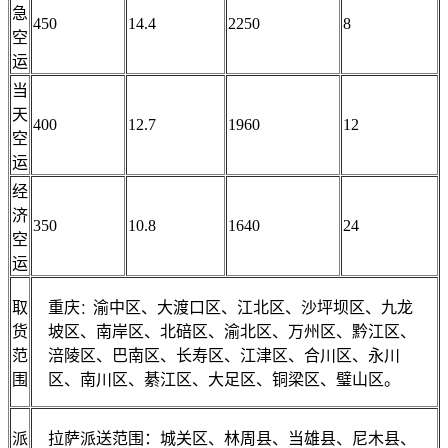
急
450
14.4
2250
8
空
运
当
天
400
12.7
1960
12
空
运
经
济
350
10.8
1640
24
空
运
取
重庆
渝中区、大渡口区、江北区、沙坪坝区、九龙
：
货
坡区、南岸区、北碚区、渝北区、万州区、黔江区、
范
涪陵区、巴南区、长寿区、江津区、合川区、永川
围
区、南川区、綦江区、大足区、铜梁区、璧山区。
派
拉萨派送范围：城关区、林周县、当雄县、尼木县、