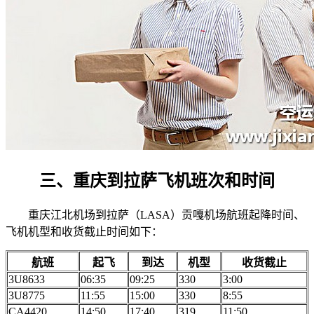
三、重庆到拉萨飞机班次和时间
重庆江北机场到拉萨（LASA）贡嘎机场航班起降时间、
飞机机型和收货截止时间如下：
航班
起飞
到达
机型
收货截止
3U8633
06:35
09:25
330
3:00
3U8775
11:55
15:00
330
8:55
CA4420
14:50
17:40
319
11:50