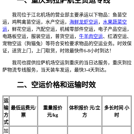
一、重庆到拉萨航空货运专线
我司位于江北机场的营业部主要承运以下物品：鱼苗空
运，鸡鸭禽苗空运，水产空运，
海鲜龙虾空运
，
水果蔬菜空
运
，鲜花空运，汽配空运，机械零部件空运，电子产品空运，
电路板空运，服装空运，普货空运，
牛羊肉空运
、红酒空运、
宠物空运（狗猫兔）等符合安检要求物品的空运业务。时效保
证，送货上门，上门取货，时效最快件6-8小时到达！
我司也提供拉萨机场空运到重庆的当日达服务，重庆到拉
萨物流专线服务，当天装车发运，最快3-4天到达。
二、空运价格和运输时效
运
输
最低运费
元/
重量报价
体积报价
元/立
多长时间
小
方
票
元/kg
方
时
式
加