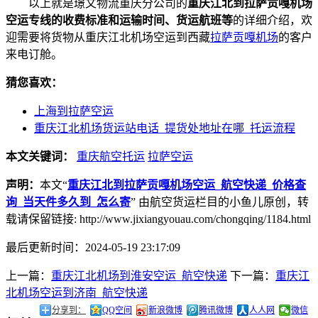
以上就是璟文物流重庆分公司的
重庆江北到拉萨贡嘎机场
空运专线的收费标准和运输时间、货运航班等
的详细介绍，欢
迎需要将货物从重庆江北机场空运到西藏
拉萨贡嘎机场
的客户
来电订舱。
猜您喜欢：
上海到拉萨空运
重庆江北机场货运站电话_提货处地址在哪_托运流程
本文关键词：
重庆航空托运
拉萨空运
声明：
本文“
重庆江北到拉萨贡嘎机场空运_航空快递_价格查
询_当天件多久到_怎么寄
” 由航空货运栏目的小鱼儿原创，转
载请保留链接: http://www.jixiangyouau.com/chongqing/1184.html
最后更新时间：2024-05-19 23:17:09
上一篇：
重庆江北机场到淮安空运_航空快递
下一篇：
重庆江
北机场空运到济南_航空快递
分享到：
QQ空间
新浪微博
腾讯微博
人人网
微信