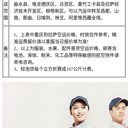
送
曲水县、堆龙德庆区、达孜区、墨竹工卡县及拉萨经
范
济技术开发区、柳梧新区。可以汽运中转至昌都、山
围
南、那曲、日喀则、林芝、阿里等西藏全境。
1、上表中重庆到拉萨空运价格、时效仅作参考，精
准运费报价请以客服当日报价单为准!
备
2、以上为服装、水果、配件普货空运价格，邮寄含
注
电池、液体、粉末、化工品等特殊敏感的航空快件请
来电咨询。
3、轻泡货每个立方折算成167公斤计费。