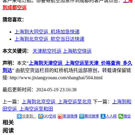
客户来电订舱。想要寄航空加急件到成都的客户请点击：
上海
到成都空运
猜您喜欢：
上海到大同空运_机场加急快递
上海到北京空运_航空当日达快递
本文关键词：
天津航空托运
上海航空快运
声明：
本文“
上海到天津空运_上海空运至天津_价格查询_多久
到达
” 由航空货运栏目的虹桥机场托运部原创，转载请保留链
接: http://www.jixiangyouau.com/shanghai/504.html
最后更新时间：2024-05-19 23:16:38
上一篇：
上海到北京空运_上海空运至北京
下一篇：
上海到和
田空运_上海空运至和田
分享到：
QQ空间
新浪微博
腾讯微博
人人网
微信
相关
阅读