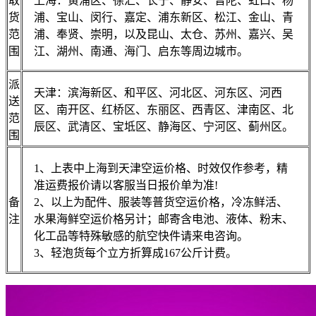
取
上海：黄浦区、徐汇、长宁、静安、普陀、虹口、杨
货
浦、宝山、闵行、嘉定、浦东新区、松江、金山、青
范
浦、奉贤、崇明，以及昆山、太仓、苏州、嘉兴、吴
围
江、湖州、南通、海门、启东等周边城市。
派
天津：滨海新区、和平区、河北区、河东区、河西
送
区、南开区、红桥区、东丽区、西青区、津南区、北
范
辰区、武清区、宝坻区、静海区、宁河区、蓟州区。
围
1、上表中上海到天津空运价格、时效仅作参考，精
准运费报价请以客服当日报价单为准!
备
2、以上为配件、服装等普货空运价格，冷冻鲜活、
注
水果海鲜空运价格另计；邮寄含电池、液体、粉末、
化工品等特殊敏感的航空快件请来电咨询。
3、轻泡货每个立方折算成167公斤计费。