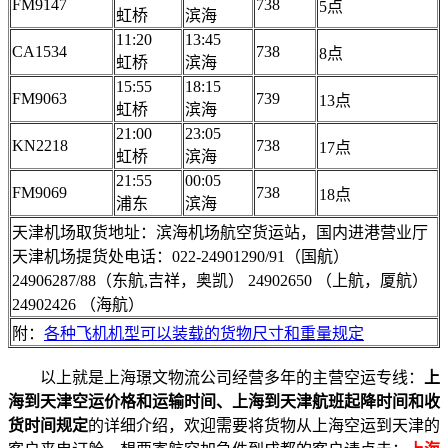
FM9147
738
5点
虹桥
滨海
11:20
13:45
CA1534
738
8点
虹桥
滨海
15:55
18:15
FM9063
739
13点
虹桥
滨海
21:00
23:05
KN2218
738
17点
虹桥
滨海
21:55
00:05
FM9069
738
18点
浦东
滨海
天津机场取货地址：滨海机场航空货运站，国内进港营业厅
天津机场提货处电话：022-24901290/91（国航）
24906287/88（东航,吉祥，奥凯） 24902650 （上航，厦航）
24902426 （海航）
附：
各种飞机机型可以装载的货物尺寸和重量规定
以上就是上海璟文物流公司经营多年的主营空运专线：
上
海到天津空运价格和运输时间、上海到天津航班起降时间和收
货时间规定
的详细介绍，欢迎需要将货物从上海空运到天津的