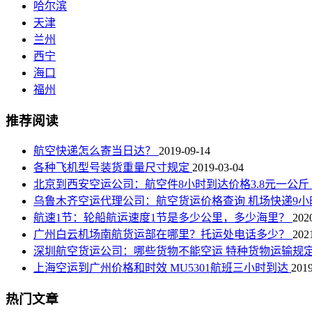
哈尔滨
天津
兰州
西宁
海口
福州
推荐阅读
航空快递怎么寄当日达？
2019-09-14
各种飞机型号装货重量尺寸规定
2019-03-04
北京到西安空运公司：航空件8小时到达价格3.8元一公斤
乌鲁木齐空运代理公司：航空货运价格查询 机场快递9
航速1节：轮船航运速度1节是多少公里，多少海里？
202
广州白云机场南航货运部在哪里？托运处电话多少？
202
深圳航空货运公司：哪些货物不能空运 特种货物运输规
上海空运到广州价格和时效 MU5301航班三小时到达
2019
热门文章