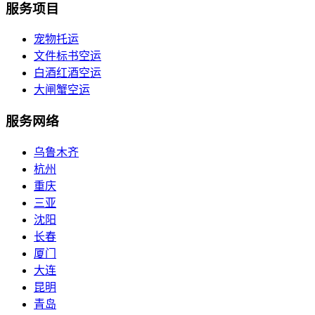
服务项目
宠物托运
文件标书空运
白酒红酒空运
大闸蟹空运
服务网络
乌鲁木齐
杭州
重庆
三亚
沈阳
长春
厦门
大连
昆明
青岛