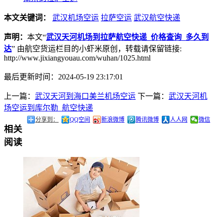
本文关键词：
武汉机场空运
拉萨空运
武汉航空快递
声明：
本文“
武汉天河机场到拉萨航空快递_价格查询_多久到
达
” 由航空货运栏目的小虾米原创，转载请保留链接:
http://www.jixiangyouau.com/wuhan/1025.html
最后更新时间：2024-05-19 23:17:01
上一篇：
武汉天河到海口美兰机场空运
下一篇：
武汉天河机
场空运到库尔勒_航空快递
分享到：
QQ空间
新浪微博
腾讯微博
人人网
微信
相关
阅读