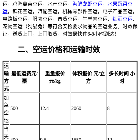
运，鸡鸭禽苗空运，水产空运，
海鲜龙虾空运
，
水果蔬菜空
运
，鲜花空运，汽配空运，机械零部件空运，电子产品空运，
电路板空运，服装空运，普货空运，牛羊肉空运、
红酒空运
、
宠物空运（狗猫兔）等符合安检要求物品的空运业务。时效保
证，送货上门，上门取货，时效最快件6-8小时到达！
二、空运价格和运输时效
运
输
最低运费
元/
重量报价
体积报价
元/立
多长时间
小
方
票
元/kg
方
时
式
加
急
500
12.4
2060
8
空
运
当
天
400
9.5
1550
12