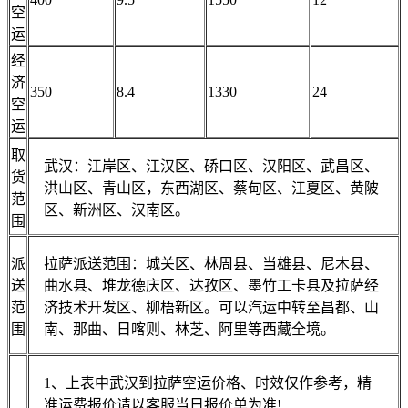
空
运
经
济
350
8.4
1330
24
空
运
取
武汉：江岸区、江汉区、硚口区、汉阳区、武昌区、
货
洪山区、青山区，东西湖区、蔡甸区、江夏区、黄陂
范
区、新洲区、汉南区。
围
派
拉萨派送范围：城关区、林周县、当雄县、尼木县、
送
曲水县、堆龙德庆区、达孜区、墨竹工卡县及拉萨经
范
济技术开发区、柳梧新区。可以汽运中转至昌都、山
围
南、那曲、日喀则、林芝、阿里等西藏全境。
1、上表中武汉到拉萨空运价格、时效仅作参考，精
准运费报价请以客服当日报价单为准!