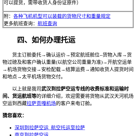
可以提货，需带收货人身份证原件）
附：
各种飞机机型可以装载的货物尺寸和重量规定
更多航班查询：
航班查询
四、如何办理托运
货主订舱委托→确认运价→预定航班舱位--货物入库→货
物过磅及和客户确认重量(以航空公司重量为准)→开航空运单
→机场货物交接→安检配载→结算运费→通知收货人提货时间
和地点→太平机场货物交付。
以上就是我司
武汉到拉萨空运专线的收费标准和运输时
间、货运航班等
的详细介绍，欢迎需要将货物从武汉天河机场
空运到西藏
拉萨贡嘎机场
的客户来电订舱。
猜您喜欢：
深圳到拉萨空运_航空托运至拉萨
南京到拉萨空运