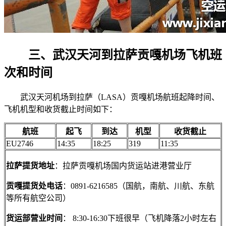
三、武汉天河到拉萨贡嘎机场飞机班
次和时间
武汉天河机场到拉萨（LASA）贡嘎机场航班起降时间、
飞机机型和收货截止时间如下：
航班
起飞
到达
机型
收货截止
EU2746
14:35
18:25
319
11:35
拉萨提货地址
：拉萨贡嘎机场国内货运站进港营业厅
贡嘎提货处电话
：0891-6216585（国航，南航、川航、东航
等所有航空公司）
货运部营业时间
： 8:30-16:30下班很早（飞机降落2小时左右